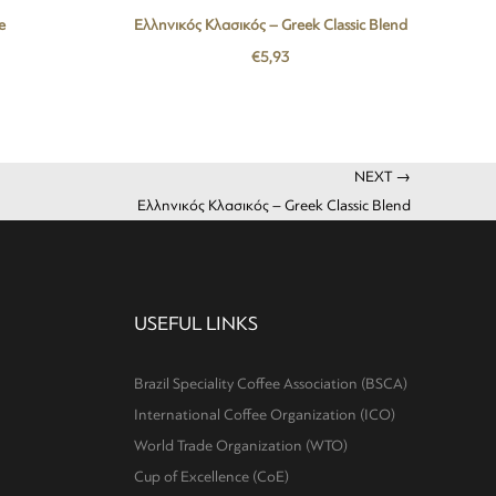
e
Ελληνικός Κλασικός – Greek Classic Blend
€
5,93
NEXT →
Ελληνικός Κλασικός – Greek Classic Blend
USEFUL LINKS
Brazil Speciality Coffee Association (BSCA)
International Coffee Organization (ICO)
World Trade Organization (WTO)
Cup of Excellence (CoE)