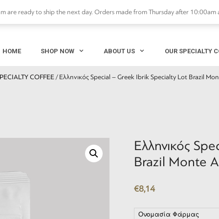
are ready to ship the next day. Orders made from Thursday after 10:00am 
HOME
SHOP NOW
ABOUT US
OUR SPECIALTY C
PECIALTY COFFEE
/ Ελληνικός Special – Greek Ibrik Specialty Lot Brazil Mo
Ελληνικός Spec
Brazil Monte A
€
8,14
Ονομασία Φάρμας