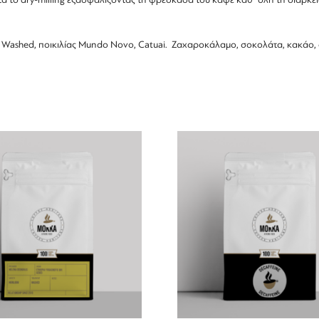
 Fully Washed, ποικιλίας Mundo Novo, Catuai. Ζαχαροκάλαμο, σοκολάτα, κακ