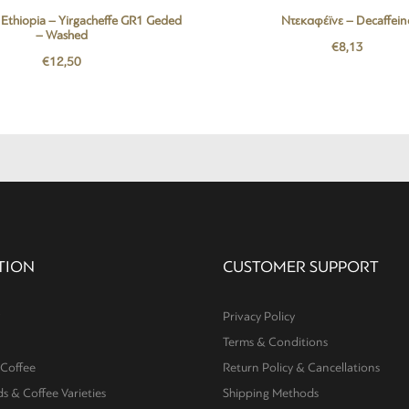
 Ethiopia – Yirgacheffe GR1 Geded
Ντεκαφέϊνε – Decaffein
– Washed
€
8,13
€
12,50
TION
CUSTOMER SUPPORT
Privacy Policy
Terms & Conditions
 Coffee
Return Policy & Cancellations
 & Coffee Varieties
Shipping Methods