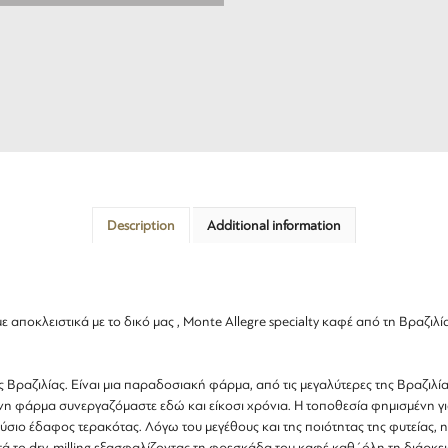
Brazil
Monte
Alegre
quantity
Description
Additional information
αποκλειστικά με το δικό μας , Monte Allegre specialty καφέ από τη Βραζιλ
ης Βραζιλίας. Είναι μια παραδοσιακή φάρμα, από τις μεγαλύτερες της Βραζι
ριμένη φάρμα συνεργαζόμαστε εδώ και
είκοσι
χρόνια. Η τοποθεσία φημισμένη για 
ύσιο έδαφος τερακότας. Λόγω του μεγέθους και της ποιότητας της φυτείας, η
 το dry-milling εξασφαλίζοντας τη φρεσκάδα του καφέ καθ΄όλη τη διάρκει