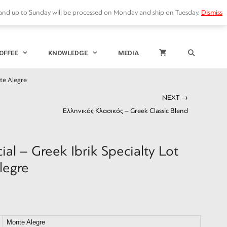
Greek
ORDER TRACKING
MY ACCOUNT
Ελληνικά
and up to Sunday will be processed on Monday and ship on Tuesday.
Dismiss
Ibrik
Specialty
Lot
Brazil
OFFEE
KNOWLEDGE
MEDIA
Monte
Alegre
quantity
nte Alegre
NEXT →
Ελληνικός Κλασικός – Greek Classic Blend
ial – Greek Ibrik Specialty Lot
legre
Monte Alegre