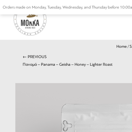
Skip
Orders made on Monday, Tuesday, Wednesday, and Thursday before 10:00am 
to
content
Home
/
S
← PREVIOUS
Παναμά – Panama – Geisha – Honey – Lighter Roast