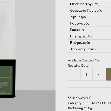
Μέγεθος Φάρμας
Ονομασία Περιοχής
Υψόμετρο
Παραγωγός
Ποικιλία
Επεξεργασία
Βαθμολογία
Χαρακτηριστικά
Available Roasted:
Yes
Roasting Date:
-
+
Ελληνικός
Special
-
Greek
Ibrik
SKU:
ΚΑΦΧΥΜ2
Specialty
Category:
SPECIALTY COFFE
Lot
Packaging
: 250gr