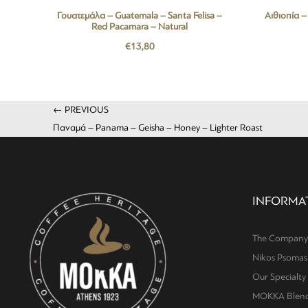
Γουατεμάλα – Guatemala – Santa Felisa –
Αιθιοπία –
Red Pacamara – Natural
€
13,80
← PREVIOUS
Παναμά – Panama – Geisha – Honey – Lighter Roast
INFORMA
The Company
Nikos Psomas
Our Specialty
MOKKA Blends