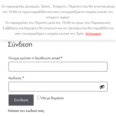
Μετάβαση
Οι παραγγελίες Δευτέρας, Τρίτης , Τετάρτης , Πέμπτης που θα γίνονται μέχρι
σε
της 10:00 το πρωί παραδίδονται στην συνεργαζόμενη εταιρία courier την
περιεχόμενο
επόμενη ημέρα.
Οι παραγγελίες της Πέμπτης μετά της 10:00 το πρωί, της Παρασκευής,
Menu
Διευθύνσεις
Σαββάτου και Κυριακής θα εκτελούνται την Δευτέρα και θα παραδίδονται
στην συνεργαζόμενη εταιρία courier την Τρίτη.
Απόρριψη
Σύνδεση
Απαιτείται
Όνομα χρήστη ή διεύθυνση email
*
Απαιτείται
Κωδικός
*
Να με θυμάσαι
Σύνδεση
Χάσατε τον κωδικό σας;