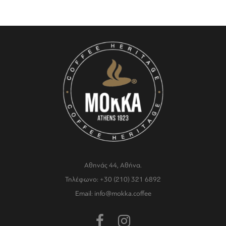
Αθηνάς 44, Αθήνα.
Τηλέφωνο: +30 (210) 321 6892
Email: info@mokka.coffee