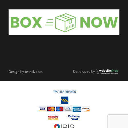
Developed by
Design by
brandvalue.
Item added to cart.
Checkout
0 items -
€
0,00