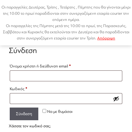
Μετάβαση
Οι παραγγελίες Δευτέρας, Τρίτης , Τετάρτης , Πέμπτης που θα γίνονται μέχρι
σε
της 10:00 το πρωί παραδίδονται στην συνεργαζόμενη εταιρία courier την
περιεχόμενο
επόμενη ημέρα.
Οι παραγγελίες της Πέμπτης μετά της 10:00 το πρωί, της Παρασκευής,
Menu
Στοιχεία λογαριασμού
Σαββάτου και Κυριακής θα εκτελούνται την Δευτέρα και θα παραδίδονται
στην συνεργαζόμενη εταιρία courier την Τρίτη.
Απόρριψη
Σύνδεση
Απαιτείται
Όνομα χρήστη ή διεύθυνση email
*
Απαιτείται
Κωδικός
*
Να με θυμάσαι
Σύνδεση
Χάσατε τον κωδικό σας;