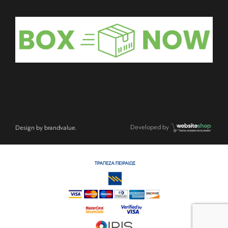
Developed by
Design by
brandvalue.
Item added to cart.
Checkout
0 items -
€
0,00