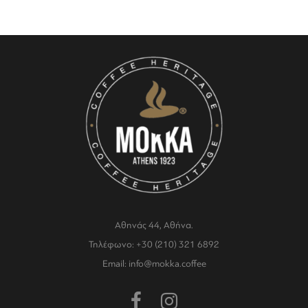
Αθηνάς 44, Αθήνα.
Τηλέφωνο: +30 (210) 321 6892
Email: info@mokka.coffee