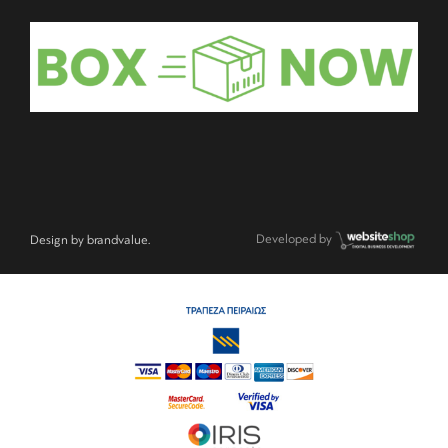
Developed by
Design by
brandvalue.
Item added to cart.
Checkout
0 items -
€
0,00