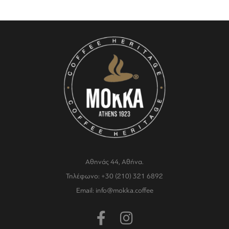
Αθηνάς 44, Αθήνα.
Τηλέφωνο: +30 (210) 321 6892
Email: info@mokka.coffee