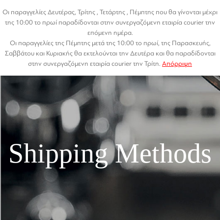
Οι παραγγελίες Δευτέρας, Τρίτης , Τετάρτης , Πέμπτης που θα γίνονται μέχρι
της 10:00 το πρωί παραδίδονται στην συνεργαζόμενη εταιρία courier την
επόμενη ημέρα.
Οι παραγγελίες της Πέμπτης μετά της 10:00 το πρωί, της Παρασκευής,
Σαββάτου και Κυριακής θα εκτελούνται την Δευτέρα και θα παραδίδονται
στην συνεργαζόμενη εταιρία courier την Τρίτη.
Απόρριψη
Shipping Methods