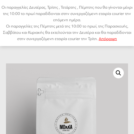
Μετάβαση
Οι παραγγελίες Δευτέρας, Τρίτης , Τετάρτης , Πέμπτης που θα γίνονται μέχρι
σε
της 10:00 το πρωί παραδίδονται στην συνεργαζόμενη εταιρία courier την
περιεχόμενο
επόμενη ημέρα.
Οι παραγγελίες της Πέμπτης μετά της 10:00 το πρωί, της Παρασκευής,
Αρχική σελίδα
/
SPECIALTY ΚΑΦΕΔΕΣ
/ Βραζιλία – Brazil – Fazenta Monte
Menu
Σαββάτου και Κυριακής θα εκτελούνται την Δευτέρα και θα παραδίδονται
Alegre
στην συνεργαζόμενη εταιρία courier την Τρίτη.
Απόρριψη
← PREVIOUS
NEXT →