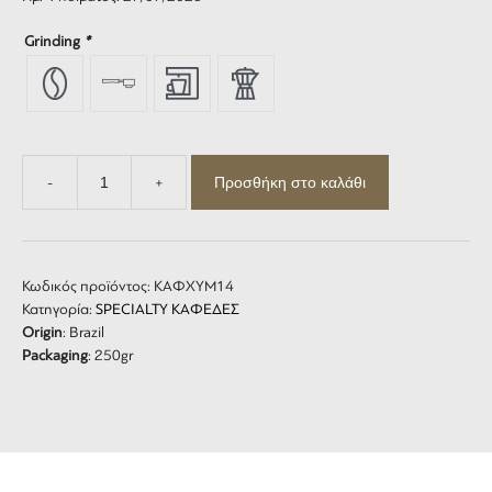
Grinding
*
Προσθήκη στο καλάθι
-
+
Βραζιλία
-
Brazil
-
Fazenta
Κωδικός προϊόντος:
ΚΑΦΧΥΜ14
Monte
Κατηγορία:
SPECIALTY ΚΑΦΕΔΕΣ
Alegre
Origin
: Brazil
ποσότητα
Packaging
: 250gr