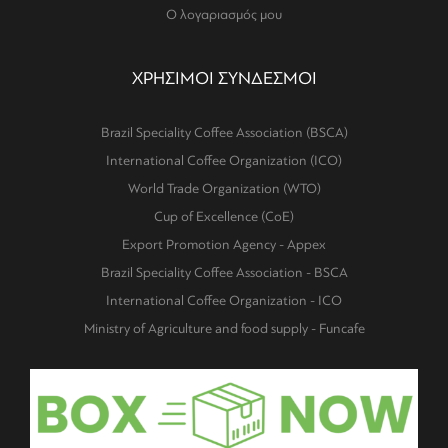
Ο λογαριασμός μου
ΧΡΗΣΙΜΟΙ ΣΥΝΔΕΣΜΟΙ
Brazil Speciality Coffee Association (BSCA)
International Coffee Organization (ICO)
World Trade Organization (WTO)
Cup of Excellence (CoE)
Export Promotion Agency - Appex
Brazil Speciality Coffee Association - BSCA
International Coffee Organization - ICO
Ministry of Agriculture and food supply - Funcafe