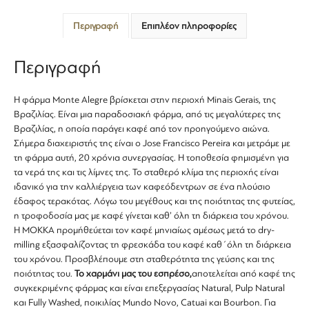
Περιγραφή
Επιπλέον πληροφορίες
Περιγραφή
Η φάρμα Monte Alegre βρίσκεται στην περιοχή Minais Gerais, της
Βραζιλίας. Είναι μια παραδοσιακή φάρμα, από τις μεγαλύτερες της
Βραζιλίας, η οποία παράγει καφέ από τον προηγούμενο αιώνα.
Σήμερα διαχειριστής της είναι ο Jose Francisco Pereira και μετράμε με
τη φάρμα αυτή, 20 χρόνια συνεργασίας. Η τοποθεσία φημισμένη για
τα νερά της και τις λίμνες της. To σταθερό κλίμα της περιοχής είναι
ιδανικό για την καλλιέργεια των καφεόδεντρων σε ένα πλούσιο
έδαφος τερακότας. Λόγω του μεγέθους και της ποιότητας της φυτείας,
η τροφοδοσία μας με καφέ γίνεται καθ’ όλη τη διάρκεια του χρόνου.
Η ΜΟΚΚΑ προμήθεύεται τον καφέ μηνιαίως αμέσως μετά το dry-
milling εξασφαλίζοντας τη φρεσκάδα του καφέ καθ΄όλη τη διάρκεια
του χρόνου. Προσβλέπουμε στη σταθερότητα της γεύσης και της
ποιότητας του.
Το χαρμάνι μας του εσπρέσο,
αποτελείται από καφέ της
συγκεκριμένης φάρμας και είναι επεξεργασίας Natural, Pulp Natural
και Fully Washed, ποικιλίας Mundo Novo, Catuai και Bourbon. Για