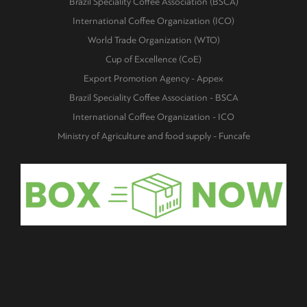
Brazil Speciality Coffee Association (BSCA)
International Coffee Organization (ICO)
World Trade Organization (WTO)
Cup of Excellence (CoE)
Export Promotion Agency - Appex
Brazil Speciality Coffee Association - BSCA
International Coffee Organization - ICO
Ministry of Agriculture and food supply - Funcafe