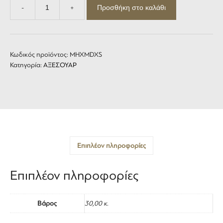
Προσθήκη στο καλάθι
-
+
Espresso
Grinder
Victoria
Arduino
MDXS
Κωδικός προϊόντος:
ΜΗΧMDXS
65
Κατηγορία:
ΑΞΕΣΟΥΑΡ
ποσότητα
Επιπλέον πληροφορίες
Επιπλέον πληροφορίες
Βάρος
30,00 κ.