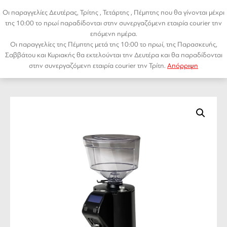
Μετάβαση
Οι παραγγελίες Δευτέρας, Τρίτης , Τετάρτης , Πέμπτης που θα γίνονται μέχρι
σε
της 10:00 το πρωί παραδίδονται στην συνεργαζόμενη εταιρία courier την
περιεχόμενο
επόμενη ημέρα.
Οι παραγγελίες της Πέμπτης μετά της 10:00 το πρωί, της Παρασκευής,
Αρχική σελίδα
/
ΑΞΕΣΟΥΑΡ
/ Espresso Grinder Victoria Arduino MDXS 65
Menu
Σαββάτου και Κυριακής θα εκτελούνται την Δευτέρα και θα παραδίδονται
← PREVIOUS
NEXT →
στην συνεργαζόμενη εταιρία courier την Τρίτη.
Απόρριψη