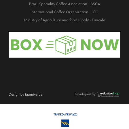
Brazil Speciality Coffee Association - BSCA
International Coffee Organization - ICO
Ministry of Agriculture and food supply - Funcafe
Developed by
Design by
brandvalue.