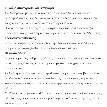
Ευκολία στην χρήση και μεταφορά
Σχεδιασμένος με μια μοναδική λαβή για εύκολη ασφάλιση και
απασφάλιση, θα σας διευκολύνει κατα την διάρκεια που πρόσθετε
τους κόκκους καφέ αλλά και τον καθαρισμό του.
Η καινοτομία της λαβής του, μετατρέπεται από μοχλό σε γάντζο
υπόσχεται την ευκολότερη μεταφορά και αποθήκευση του VSSL σας.
Εξαιρετικά ανθεκτικός
Κατασκευασμένος από αλουμίνιο υψηλής ποιότητας ο VSSL σας,
μπορεί να ανταπεξέλθει σε οποιαδήποτε περιπέτεια.
Βέλτιστη άλεση
50 διαφορετικές ρυθμίσεις άλεσης θα σας επιτρέψουν να πετύχετε τη
συνέπεια της άλεσης για να ταιριάξει με την επιλεγμένη μέθοδο
παρασκευής.
Σε λιγότερο από τριάντα δευτερόλεπτα μπορείτε να μεταβείτε από το
στάδιο του άκοπου καφέ στο στάδιο της παρασκευής, χάρη στις
επεκτάσιμες λαβές του μύλου και την εργονομική πρόσφυση κατα την
άλεση.
Ο JAVA έρχεται με τον καλύτερο στην κατηγορία ανοξείδωτο χάλυβα,
αλέθει τους κόκκους καφέ σε ομοιόμορφο σχήμα και μέγεθος αντί να
τα κονιορτοποιεί.