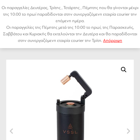
Μετάβαση
Οι παραγγελίες Δευτέρας, Τρίτης , Τετάρτης , Πέμπτης που θα γίνονται μέχρι
σε
της 10:00 το πρωί παραδίδονται στην συνεργαζόμενη εταιρία courier την
περιεχόμενο
επόμενη ημέρα.
Οι παραγγελίες της Πέμπτης μετά της 10:00 το πρωί, της Παρασκευής,
Αρχική σελίδα
/
ΑΞΕΣΟΥΑΡ
/ VSSL JAVA: Hand Grinder
Menu
Σαββάτου και Κυριακής θα εκτελούνται την Δευτέρα και θα παραδίδονται
← PREVIOUS
NEXT →
στην συνεργαζόμενη εταιρία courier την Τρίτη.
Απόρριψη