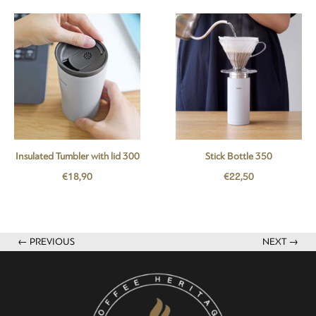
Insulated Tumbler with lid 300
Stick Bottle 350
€
18,90
€
22,50
← PREVIOUS
NEXT →